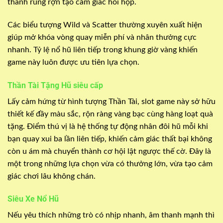
thanh rùng rợn tạo cảm giác hồi hộp.
Các biểu tượng Wild và Scatter thường xuyên xuất hiện
giúp mở khóa vòng quay miễn phí và nhân thưởng cực
nhanh. Tỷ lệ nổ hũ liên tiếp trong khung giờ vàng khiến
game này luôn được ưu tiên lựa chọn.
Thần Tài Tặng Hũ siêu cấp
Lấy cảm hứng từ hình tượng Thần Tài, slot game này sở hữu
thiết kế đầy màu sắc, rộn ràng vàng bạc cùng hàng loạt quà
tặng. Điểm thú vị là hệ thống tự động nhân đôi hũ mỗi khi
bạn quay xui ba lần liên tiếp, khiến cảm giác thất bại không
còn u ám mà chuyển thành cơ hội lật ngược thế cờ. Đây là
một trong những lựa chọn vừa có thưởng lớn, vừa tạo cảm
giác chơi lâu không chán.
Siêu Xe Nổ Hũ
Nếu yêu thích những trò có nhịp nhanh, âm thanh mạnh thì