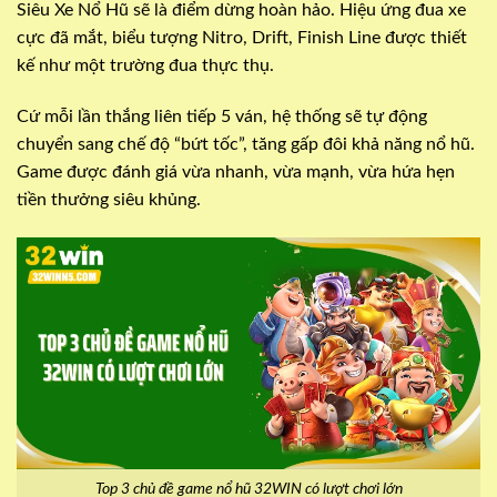
Siêu Xe Nổ Hũ sẽ là điểm dừng hoàn hảo. Hiệu ứng đua xe
cực đã mắt, biểu tượng Nitro, Drift, Finish Line được thiết
kế như một trường đua thực thụ.
Cứ mỗi lần thắng liên tiếp 5 ván, hệ thống sẽ tự động
chuyển sang chế độ “bứt tốc”, tăng gấp đôi khả năng nổ hũ.
Game được đánh giá vừa nhanh, vừa mạnh, vừa hứa hẹn
tiền thưởng siêu khủng.
Top 3 chủ đề game nổ hũ 32WIN có lượt chơi lớn