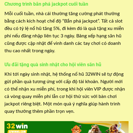
Chương trình bắn phá jackpot cuối tuần
Mỗi cuối tuần, nhà cái thường tăng cường phát thưởng
bằng cách kích hoạt chế độ “Bắn phá jackpot”. Tất cả slot
đều có tỷ lệ nổ hũ tăng 5%, đi kèm đó là quà tặng xu miễn
phí nếu đăng nhập liên tục 3 ngày. Bảng xếp hạng săn hũ
cũng được cập nhật để vinh danh các tay chơi có doanh
thu cao nhất trong ngày.
Ưu đãi tặng quà sinh nhật cho hội viên săn hũ
Khi tới ngày sinh nhật, hệ thống nổ hũ 32WIN sẽ tự động
gửi phần quà tương ứng với cấp độ tài khoản. Người mới
có thể nhận xu miễn phí, trong khi hội viên VIP được nhận
cả vòng quay miễn phí lẫn cơ hội thử sức với bàn chơi
jackpot riêng biệt. Một món quà ý nghĩa giúp hành trình
quay thưởng thêm phần trọn vẹn.