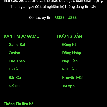
mật cao. Slot, casino và thể thao đều đạt chuẩn chất lượng.
Tham gia ngay để trải nghiệm hệ thống đáng tin cậy.
Đối tác uy tín:
U888
,
U888
,
DANH MỤC GAME
HƯỚNG DẪN
Game Bài
Đăng Ký
Casino
Đăng Nhập
Thể Thao
Nạp Tiền
Lô Đề
Rút Tiền
Bắn Cá
Khuyến Mãi
Nổ Hũ
Tải App
Thông Tin liên hệ