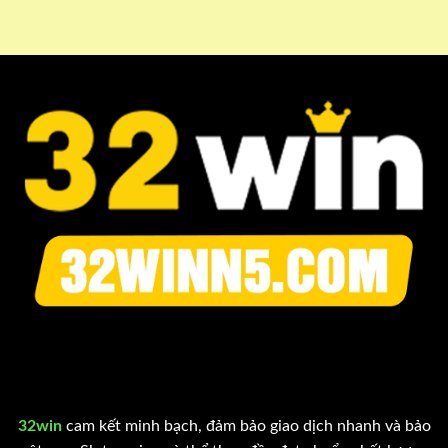
32win
cam kết minh bạch, đảm bảo giao dịch nhanh và bảo