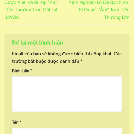
Cược Xiên Và Bí Kíp “Ẵm”
Kinh Nghiệm Lô Đề Bạc Nhớ:
Tiền Thưởng Trọn Gói Tại
Bí Quyết “Ẵm” Trọn Tiền
32Win
Thưởng Lớn
Để lại một bình luận
Email của bạn sẽ không được hiển thị công khai.
Các
trường bắt buộc được đánh dấu
*
Bình luận
*
Tên
*