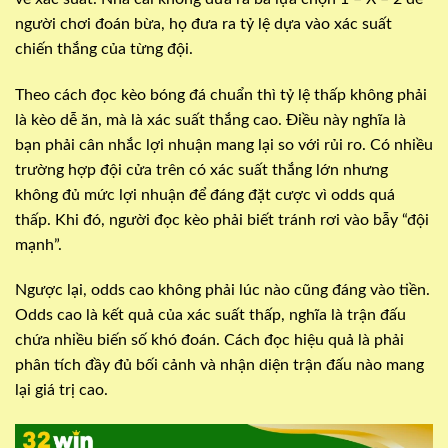
người chơi đoán bừa, họ đưa ra tỷ lệ dựa vào xác suất
chiến thắng của từng đội.
Theo cách đọc kèo bóng đá chuẩn thì tỷ lệ thấp không phải
là kèo dễ ăn, mà là xác suất thắng cao. Điều này nghĩa là
bạn phải cân nhắc lợi nhuận mang lại so với rủi ro. Có nhiều
trường hợp đội cửa trên có xác suất thắng lớn nhưng
không đủ mức lợi nhuận để đáng đặt cược vì odds quá
thấp. Khi đó, người đọc kèo phải biết tránh rơi vào bẫy “đội
mạnh”.
Ngược lại, odds cao không phải lúc nào cũng đáng vào tiền.
Odds cao là kết quả của xác suất thấp, nghĩa là trận đấu
chứa nhiều biến số khó đoán. Cách đọc hiệu quả là phải
phân tích đầy đủ bối cảnh và nhận diện trận đấu nào mang
lại giá trị cao.